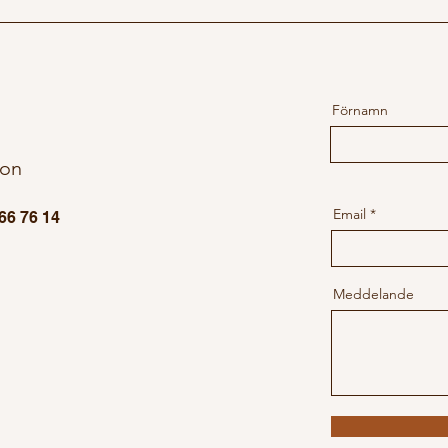
Förnamn
fon
Email
66 76 14
Meddelande