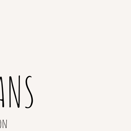
ANS
on