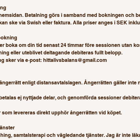
ing
 hemsidan. Betalning görs i samband med bokningen och be
kan ske via Swish eller faktura. Alla priser anges i SEK ink
bokning
er boka om din tid senast 24 timmar före sessionen utan ko
ng eller uteblivet deltagande debiteras fullt belopp.
 sker via e‑post: hittalivsbalans@gmail.com
ngerrätt enligt distansavtalslagen. Ångerrätten gäller inte 
etalas ej nyttjade delar, och genomförda sessioner debiteras
r som levereras direkt upphör ångerrätten vid köpet.
jänster
ing, samtalsterapi och vägledande tjänster. Jag är inte läk