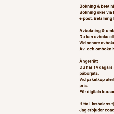
Bokning & betaln
Bokning sker via
e‑post. Betalning 
Avbokning & om
Du kan avboka ell
Vid senare avbokni
Av- och ombokning
Ångerrätt
Du har 14 dagars å
påbörjats.
Vid paketköp återb
pris.
För digitala kurse
Hitta Livsbalans t
Jag erbjuder coach