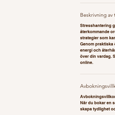
Beskrivning av 
Stresshantering ge
återkommande oro.
strategier som kan
Genom praktiska öv
energi och återhäm
över din vardag. 
online.
Avbokningsvill
Avbokningsvillkor
När du bokar en se
skapa tydlighet o