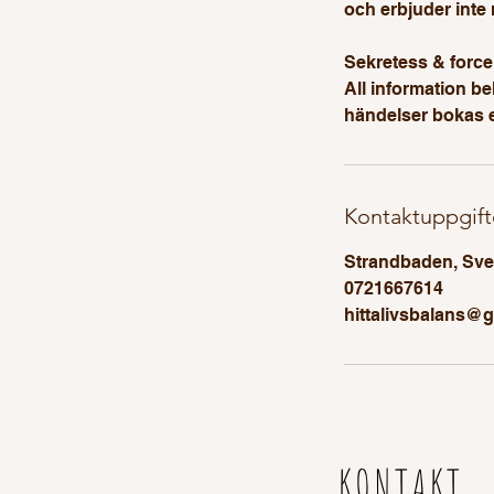
och erbjuder inte 
Sekretess & force
All information b
händelser bokas e
Kontaktuppgift
Strandbaden, Sve
0721667614
hittalivsbalans@
KONTAKT