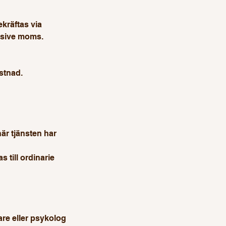
kräftas via
lusive moms.
stnad.
när tjänsten har
 till ordinarie
are eller psykolog