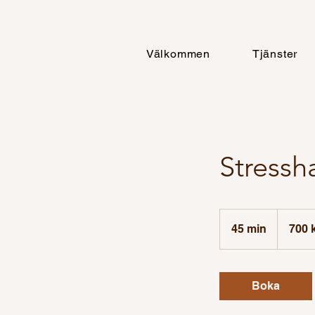
Välkommen
Tjänster
Stressh
700
svenska
45 min
4
700 
kronor
5
m
i
Boka
n