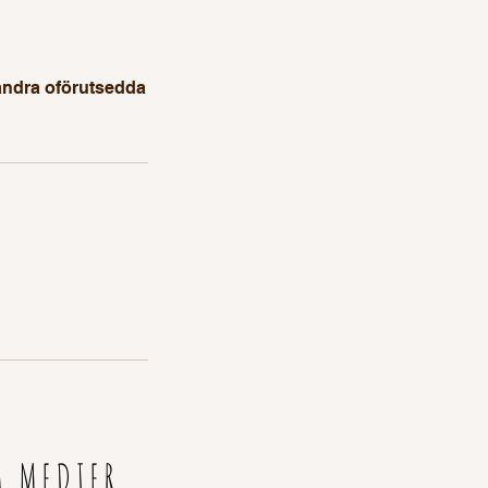
 andra oförutsedda
A MEDIER