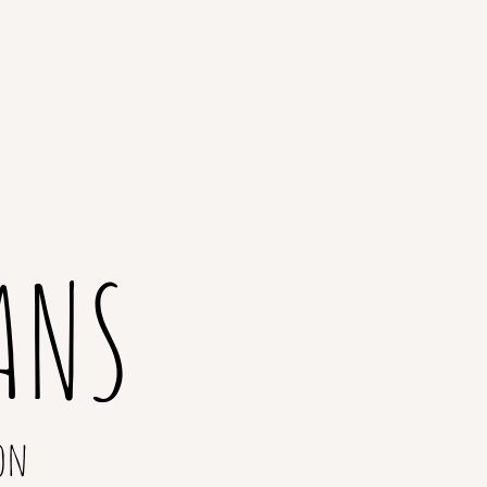
ANS
on